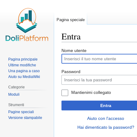
Pagina speciale
Entra
Vai
Vai
Nome utente
alla
alla
Pagina principale
navigazione
ricerca
Ultime modifiche
Una pagina a caso
Password
Aiuto su MediaWiki
Categorie
Mantienimi collegato
Moduli
Strumenti
Entra
Pagine speciali
Versione stampabile
Aiuto con l'accesso
Hai dimenticato la password?