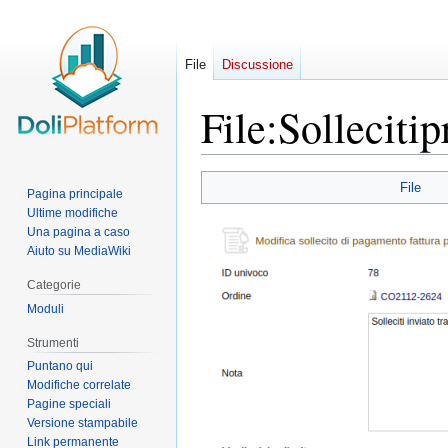
File
Discussione
File
:
Solleciti
Vai
Vai
File
Pagina principale
alla
alla
Ultime modifiche
navigazione
ricerca
Una pagina a caso
Aiuto su MediaWiki
Categorie
Moduli
Strumenti
Puntano qui
Modifiche correlate
Pagine speciali
Versione stampabile
Link permanente