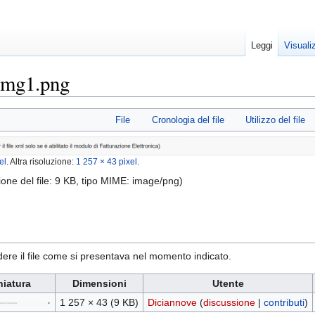
Leggi
Visuali
 img1.png
File
Cronologia del file
Utilizzo del file
el
.
Altra risoluzione:
1 257 × 43 pixel
.
ione del file: 9 KB, tipo MIME:
image/png
)
ere il file come si presentava nel momento indicato.
niatura
Dimensioni
Utente
1 257 × 43
(9 KB)
Diciannove
(
discussione
|
contributi
)