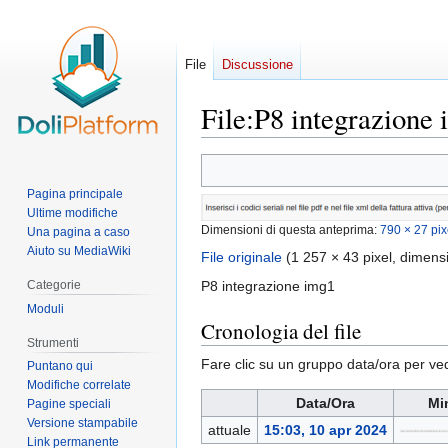
File
Discussione
File
:
P8 integrazione
Vai
Vai
alla
alla
Pagina principale
navigazione
ricerca
Ultime modifiche
Dimensioni di questa anteprima:
790 × 27 pix
Una pagina a caso
Aiuto su MediaWiki
File originale
‎
(1 257 × 43 pixel, dimens
Categorie
P8 integrazione img1
Moduli
Cronologia del file
Strumenti
Fare clic su un gruppo data/ora per ved
Puntano qui
Modifiche correlate
Data/Ora
Mi
Pagine speciali
Versione stampabile
attuale
15:03, 10 apr 2024
Link permanente