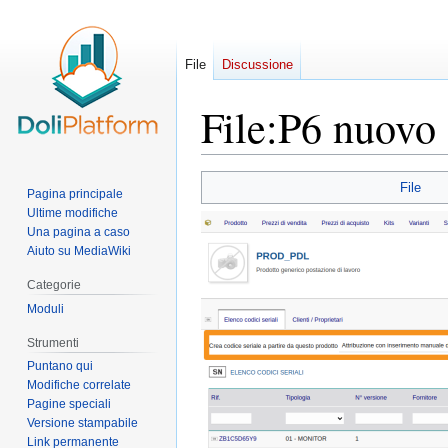
File
Discussione
File
:
P6 nuovo 
Vai
Vai
File
Pagina principale
alla
alla
Ultime modifiche
navigazione
ricerca
Una pagina a caso
Aiuto su MediaWiki
Categorie
Moduli
Strumenti
Puntano qui
Modifiche correlate
Pagine speciali
Versione stampabile
Link permanente