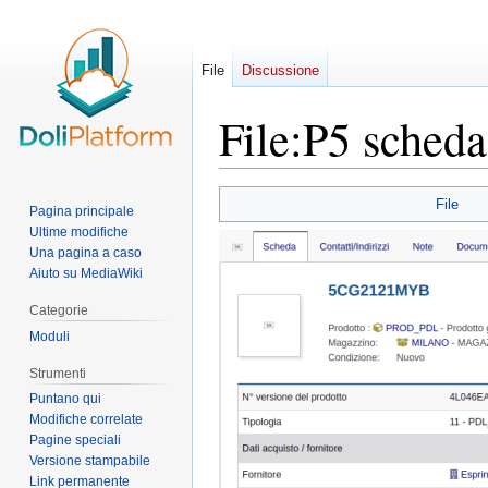
File
Discussione
File
:
P5 scheda
Vai
Vai
File
Pagina principale
alla
alla
Ultime modifiche
navigazione
ricerca
Una pagina a caso
Aiuto su MediaWiki
Categorie
Moduli
Strumenti
Puntano qui
Modifiche correlate
Pagine speciali
Versione stampabile
Link permanente