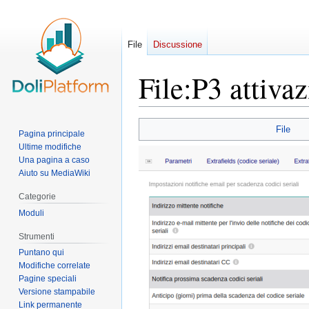
File
Discussione
File
:
P3 attiva
Vai
Vai
File
Pagina principale
alla
alla
Ultime modifiche
navigazione
ricerca
Una pagina a caso
Aiuto su MediaWiki
Categorie
Moduli
Strumenti
Puntano qui
Modifiche correlate
Pagine speciali
Versione stampabile
Link permanente