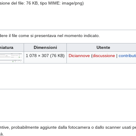
sione del file: 76 KB, tipo MIME:
image/png
)
ere il file come si presentava nel momento indicato.
niatura
Dimensioni
Utente
1 078 × 307
(76 KB)
Diciannove
(
discussione
|
contribut
tive, probabilmente aggiunte dalla fotocamera o dallo scanner usati per cr
tà.