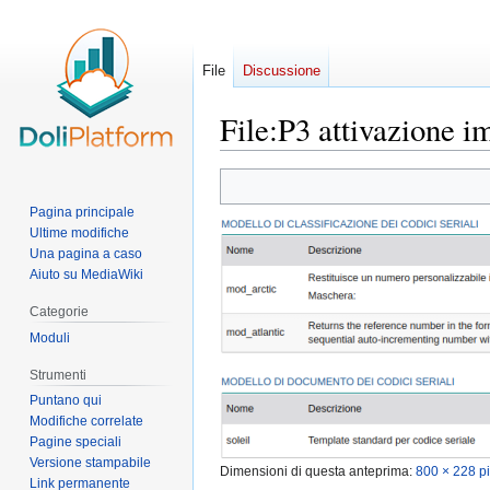
File
Discussione
File
:
P3 attivazione i
Vai
Vai
alla
alla
Pagina principale
navigazione
ricerca
Ultime modifiche
Una pagina a caso
Aiuto su MediaWiki
Categorie
Moduli
Strumenti
Puntano qui
Modifiche correlate
Pagine speciali
Versione stampabile
Dimensioni di questa anteprima:
800 × 228 pi
Link permanente