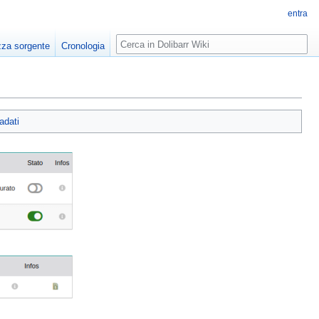
entra
zza sorgente
Cronologia
adati